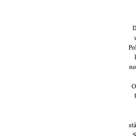
D
Po
no
O
st
S