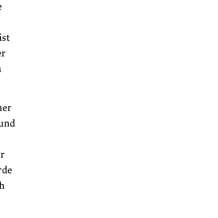
e
ist
er
n
her
 und
r
rde
ch