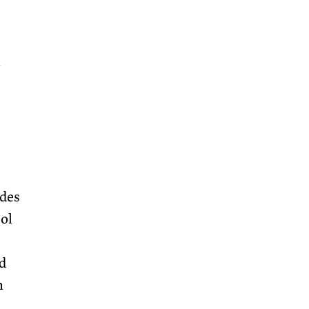
e
des
ol
d
n