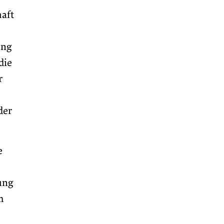
aft
ung
die
r
der
e
ung
m