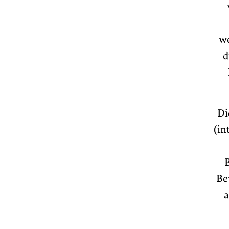
we
d
Di
(in
Be
a