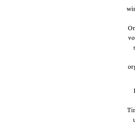
wi
Or
vo
or
Ti