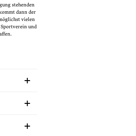
ügung stehenden
n kommt dann der
möglichst vielen
 Sportverein und
affen.