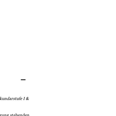
ekundarstufe I &
ügung stehenden