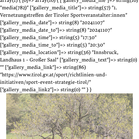
array(1) { [0]=> array(10) { ["gallery_media_file"]=> string(10)
"media(782)" ["gallery_media_title"]=> string(57) "1.
Vernetzungstreffen der Tiroler Sportveranstalter:innen"
["gallery_media_date"]=> string(8) "20241107"
["gallery_media_date_to"]=> string(8) "20241107"
["gallery_media_time"]=> string(5) "17:30"
["gallery_media_time_to"]=> string(5) "20:30"
["gallery_media_location"]=> string(36) "Innsbruck,
Landhaus 1 - Großer Saal" ["gallery_media_text"]=> string(0)
"" ["gallery_media_link"]=> string(86)
"https://www.tirol.gv.at/sport/richtlinien-und-
initiativen/sport-event-strategie-tirol/"
["gallery_media_link2"]=> string(0) "" } }