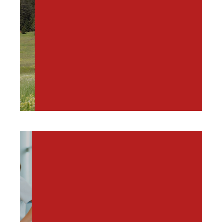
PILOTPROJEKT
"BEWEGTES
STUBAI"
ÖGK -
BEWEGUNG UND
FREIZEIT